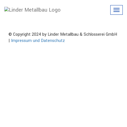
tore-img_1240-b-kl
Toggl
navig
© Copyright 2024 by Linder Metallbau & Schlosserei GmbH
|
Impressum und Datenschutz