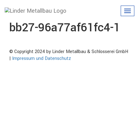
03b452a6-8f0b-4cf7-
Toggl
navig
bb27-96a77af61fc4-1
© Copyright 2024 by Linder Metallbau & Schlosserei GmbH
|
Impressum und Datenschutz